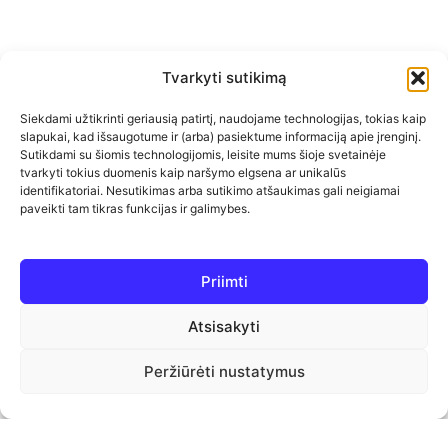
Tvarkyti sutikimą
Siekdami užtikrinti geriausią patirtį, naudojame technologijas, tokias kaip
slapukai, kad išsaugotume ir (arba) pasiektume informaciją apie įrenginį.
Sutikdami su šiomis technologijomis, leisite mums šioje svetainėje
tvarkyti tokius duomenis kaip naršymo elgsena ar unikalūs
identifikatoriai. Nesutikimas arba sutikimo atšaukimas gali neigiamai
paveikti tam tikras funkcijas ir galimybes.
Priimti
Atsisakyti
Peržiūrėti nustatymus